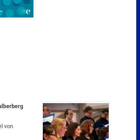
alberberg
l von