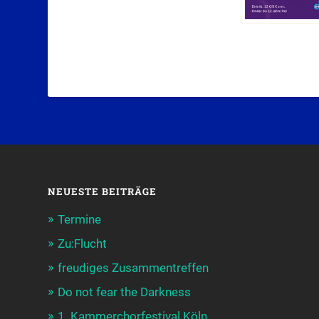
NEUESTE BEITRÄGE
Termine
Zu:Flucht
freudiges Zusammentreffen
Do not fear the Darkness
1. Kammerchorfestival Köln