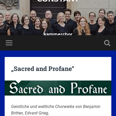
kammerchor
„Sacred and Profane“
Geistliche und weltliche Chorwerke von Benjamin
Britten, Edvard Grieg,